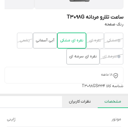
ساعت تلارو مردانه T3098G
رنگ صفحه
مشکی
نقره ای
نقره ای مشکی
آبی آسمانی
یشمی
سرمه ای
نقره ای سرمه ای
18 ماهه
شناسه کالا
T3098GS2224
مشخصات
نظرات کاربران
موتور
ژاپنی