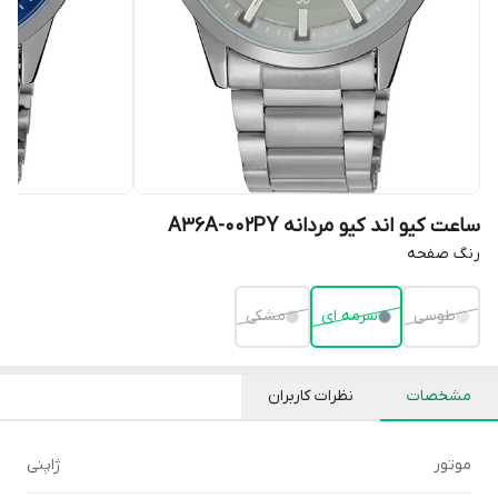
ساعت کیو اند کیو مردانه A36A-002PY
رنگ صفحه
طوسی
سرمه ای
مشکی
مشخصات
نظرات کاربران
موتور
ژاپنی