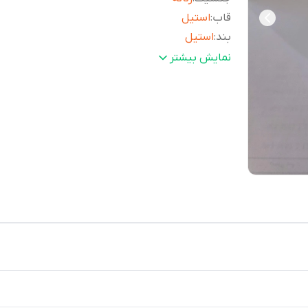
قاب
:
استیل
بند
:
استیل
کرنوگراف
:
ندارد
نمایش بیشتر
ماه و روز شمار
:
ندارد