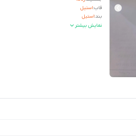
قاب
:
استیل
بند
:
استیل
کرنوگراف
:
ندارد
نمایش بیشتر
ماه و روز شمار
:
ندارد