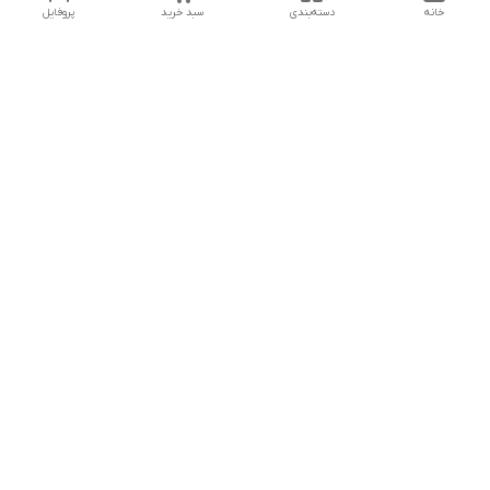
خانه
دسته‌بندی
سبد خرید
پروفایل
دسترسی سریع
تماس با ما
سیاست حریم خصوصی
درباره ما
شماره تماس
04432225834 - 09143473438
آدرس ایمیل
reakhavan@gmail.com