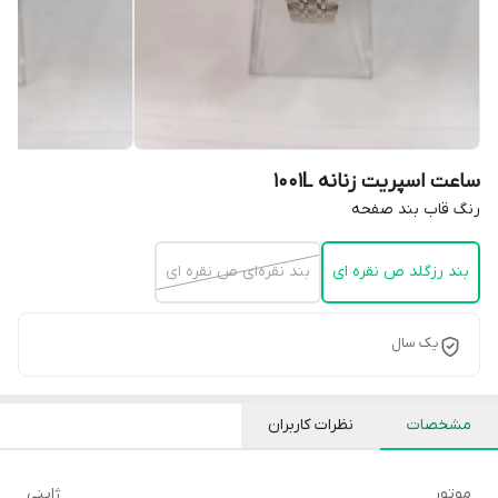
ساعت اسپریت زنانه 1001L
رنگ قاب بند صفحه
بند رزگلد ص نقره ای
بند نقره‌ای ص نقره ای
یک سال
مشخصات
نظرات کاربران
موتور
ژاپنی