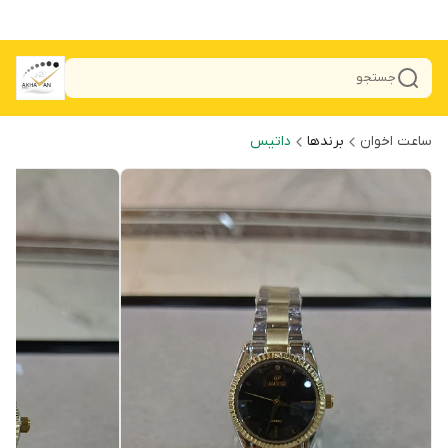
جستجو
ساعت اخوان
برندها
داتیس