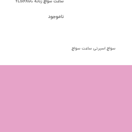
ساعت سواچ زنانه YLS168GC
ناموجود
سواچ اسپرتی ساعت سواچ