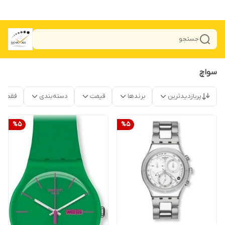
جستجو
سواچ
پربازدیدترین
برندها
قیمت
دسته‌بندی
فقط م
%
5
%
5