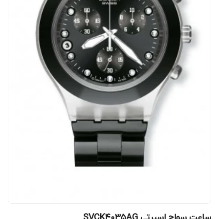
ساعت سواچ اسپرتی SVCK4035AG