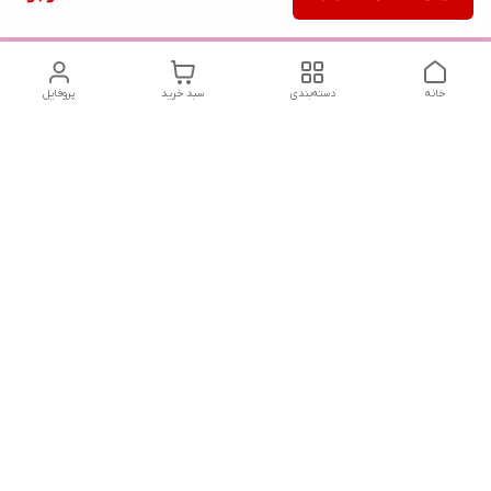
خانه
دسته‌بندی
سبد خرید
پروفایل
دسترسی سریع
تماس با ما
سیاست حریم خصوصی
درباره ما
شماره تماس
04432225834 - 09143473438
آدرس ایمیل
reakhavan@gmail.com