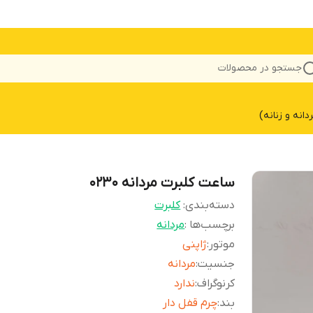
جستجو در محصولات
نه و زنانه)
ساعت کلبرت مردانه 0230
دسته‌بندی
:
کلبرت
برچسب‌ها :
مردانه
موتور
:
ژاپنی
جنسیت
:
مردانه
کرنوگراف
:
ندارد
بند
:
چرم قفل دار