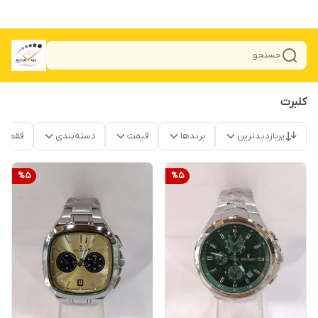
جستجو
کلبرت
پربازدیدترین
برندها
قیمت
دسته‌بندی
فقط م
%
5
%
5