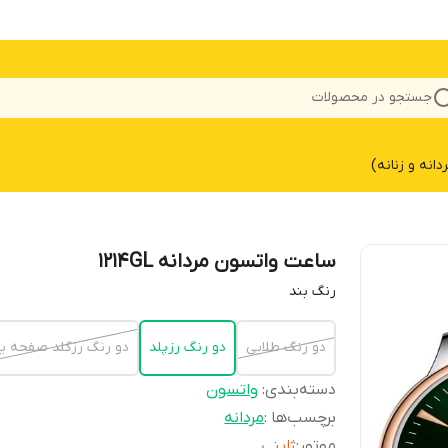
جستجو در محصولات
نه و زنانه)
ساعت واتسون مردانه 1214GL
رنگ بند
دو رنگ طلایی
دو رنگ رزپلد
دو رنگ رزگلد صفحه 
دسته‌بندی
:
واتسون
برچسب‌ها :
مردانه
موتور
:
ژاپنی