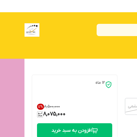
12 ماه
یشمی
۸٬۵۰۰٬۰۰۰
5
%
8,075,000
افزودن به سبد خرید