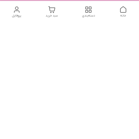
خانه
دسته‌بندی
سبد خرید
پروفایل
دسترسی سریع
تماس با ما
سیاست حریم خصوصی
درباره ما
شماره تماس
04432225834 - 09143473438
آدرس ایمیل
reakhavan@gmail.com