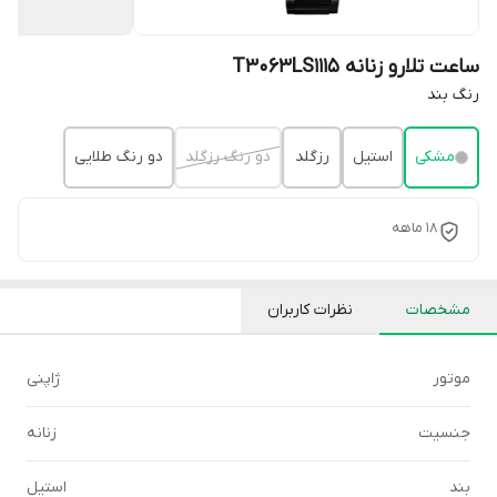
ساعت تلارو زنانه T3063LS1115
رنگ بند
مشکی
استیل
رزگلد
دو رنگ رزگلد
دو رنگ طلایی
18 ماهه
مشخصات
نظرات کاربران
موتور
ژاپنی
جنسیت
زنانه
بند
استیل