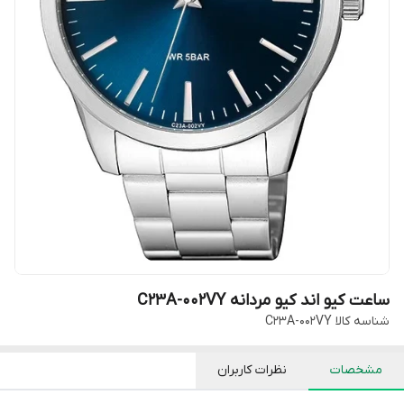
ساعت کیو اند کیو مردانه C23A-002VY
شناسه کالا
C23A-002VY
مشخصات
نظرات کاربران