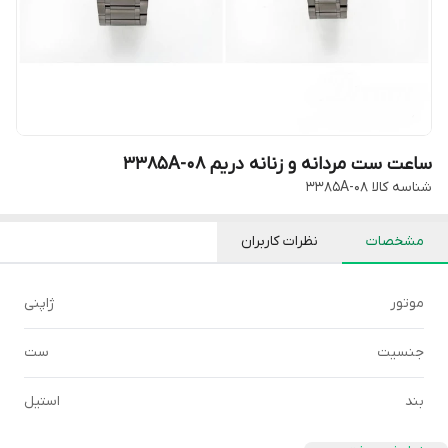
ساعت ست مردانه و زنانه دریم 3385A-08
شناسه کالا
3385A-08
مشخصات
نظرات کاربران
موتور
ژاپنی
جنسیت
ست
بند
استیل