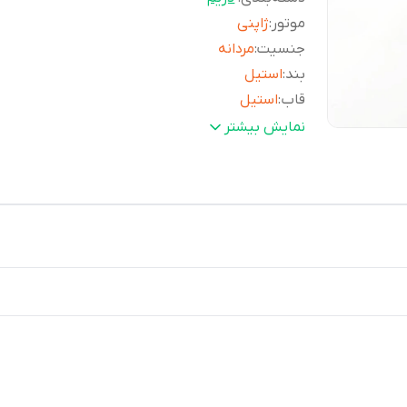
موتور
:
ژاپنی
جنسیت
:
مردانه
بند
:
استیل
قاب
:
استیل
ماه و هفته شمار
:
دارد
نمایش بیشتر
کرنوگراف
:
ندارد