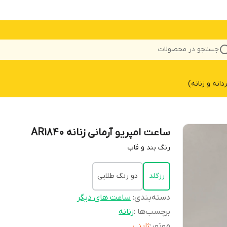
جستجو در محصولات
نه و زنانه)
ساعت امپریو آرمانی زنانه AR1840
رنگ بند و قاب
رزگلد
دو رنگ طلایی
دسته‌بندی
:
ساعت های دیگر
برچسب‌ها :
زنانه
موتور
:
ژاپنی