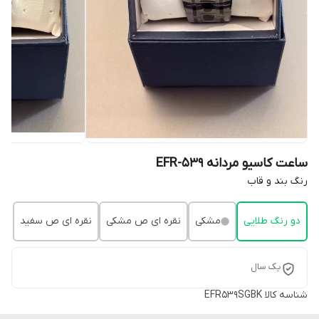
ساعت کاسیو مردانه EFR-539
رنگ بند و قاب
دو رنگ طلایی
مشکی
نقره ای ص مشکی
نقره ای ص سفید
یک سال
شناسه کالا
EFR539SGBK