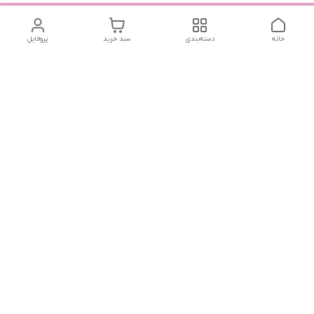
خانه
دسته‌بندی
سبد خرید
پروفایل
دسترسی سریع
تماس با ما
سیاست حریم خصوصی
درباره ما
شماره تماس
04432225834 - 09143473438
آدرس ایمیل
reakhavan@gmail.com