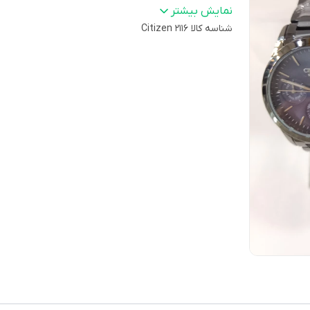
کرنوگراف
:
ندارد
نمایش بیشتر
شناسه کالا
ماه و روز شمار
:
دارد
Citizen 2116