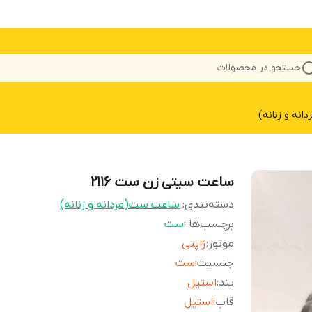
جستجو در محصولات
نه و زنانه)
ساعت سیتی زن ست ۲۱۱۶
دسته‌بندی
:
ساعت ست(مردانه و زنانه)
برچسب‌ها :
ست
موتور
:
ژاپنی
جنسیت
:
ست
بند
:
استیل
قاب
:
استیل