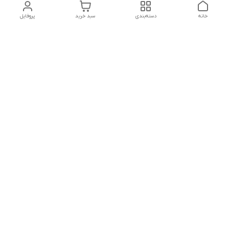
خانه
دسته‌بندی
سبد خرید
پروفایل
دسترسی سریع
تماس با ما
سیاست حریم خصوصی
درباره ما
شماره تماس
04432225834 - 09143473438
آدرس ایمیل
reakhavan@gmail.com