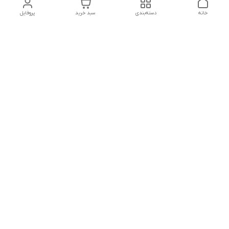
خانه
دسته‌بندی
سبد خرید
پروفایل
دسترسی سریع
تماس با ما
سیاست حریم خصوصی
درباره ما
شماره تماس
04432225834 - 09143473438
آدرس ایمیل
reakhavan@gmail.com