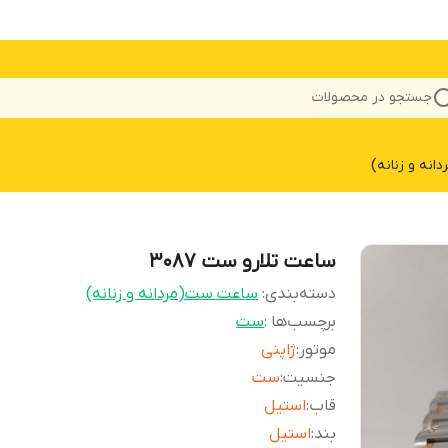
جستجو در محصولات
نه و زنانه)
ساعت تلارو ست 3087
دسته‌بندی
:
ساعت ست(مردانه و زنانه)
برچسب‌ها :
ست
موتور
:
ژاپنی
جنسیت
:
ست
قاب
:
استیل
بند
:
استیل