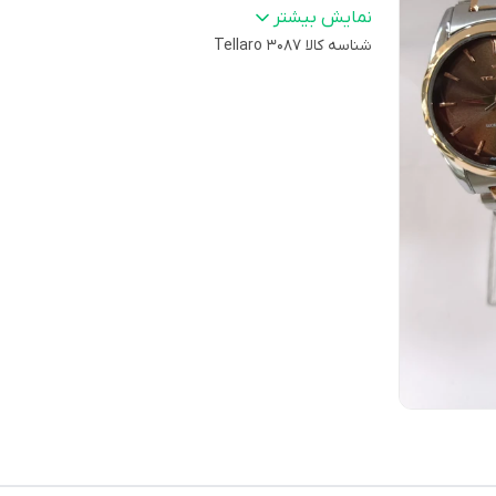
کرنوگراف
:
ندارد
نمایش بیشتر
ماه شمار
:
شناسه کالا
دارد
Tellaro 3087