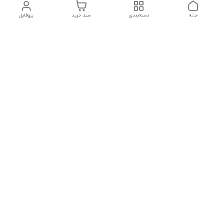
خانه
دسته‌بندی
سبد خرید
پروفایل
دسترسی سریع
تماس با ما
سیاست حریم خصوصی
درباره ما
شماره تماس
04432225834 - 09143473438
آدرس ایمیل
reakhavan@gmail.com