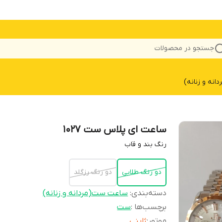
جستجو در محصولات
نه و زنانه)
ساعت ای پلاس ست 1027
رنگ بند و قاب
دو رنگ طلایی
دو رنگ رزگلد
دسته‌بندی
:
ساعت ست(مردانه و زنانه)
برچسب‌ها :
ست
موتور
:
ژاپنی