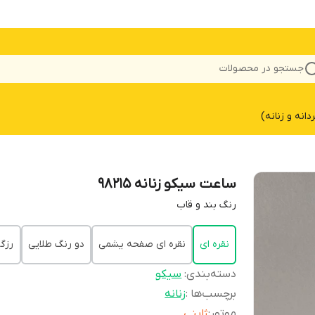
جستجو در محصولات
نه و زنانه)
ساعت سیکو زنانه 98215
رنگ بند و قاب
نقره ای
نقره ای صفحه یشمی
دو رنگ طلایی
رزگل
دسته‌بندی
:
سیکو
برچسب‌ها :
زنانه
موتور
:
ژاپنی