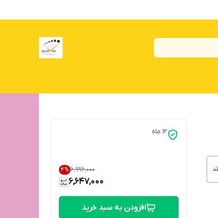
12 ماه
د
۶٬۹۹۶٬۰۰۰
4
%
6,647,000
افزودن به سبد خرید