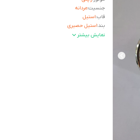
جنسیت
:
مردانه
قاب
:
استیل
بند
:
استیل حصیری
کرنوگراف
:
دارد
نمایش بیشتر
ماه شمار
:
دارد