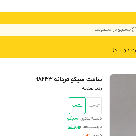
جستجو در محصولات
نه و زنانه)
ساعت سیکو مردانه 98233
رنگ صفحه
کرمی
یشمی
دسته‌بندی
:
سیکو
برچسب‌ها :
مردانه
موتور
:
ژاپنی