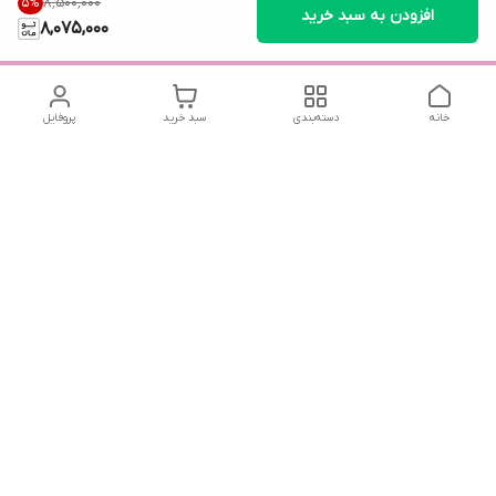
۸٬۵۰۰٬۰۰۰
5
%
افزودن به سبد خرید
8,075,000
خانه
دسته‌بندی
سبد خرید
پروفایل
دسترسی سریع
تماس با ما
سیاست حریم خصوصی
درباره ما
شماره تماس
04432225834 - 09143473438
آدرس ایمیل
reakhavan@gmail.com