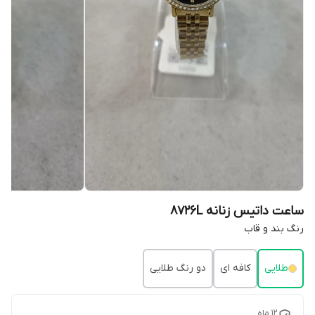
ساعت داتیس زنانه 8726L
رنگ بند و قاب
طلایی
کافه ای
دو رنگ طلایی
12 ماه