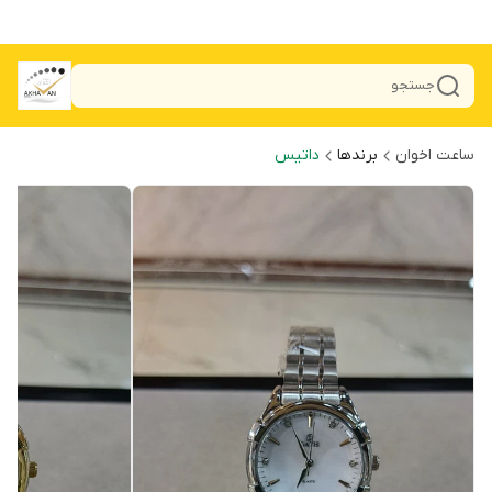
جستجو
ساعت اخوان
برندها
داتیس