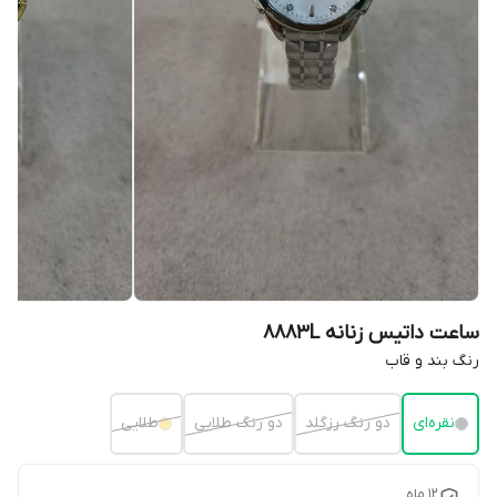
ساعت داتیس زنانه 8883L
رنگ بند و قاب
نقره‌ای
دو رنگ رزگلد
دو رنگ طلایی
طلایی
۱۲ ماه