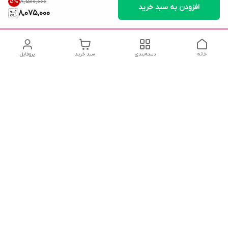
۸٬۵۰۰٬۰۰۰
5
%
افزودن به سبد خرید
8,075,000
خانه
دسته‌بندی
سبد خرید
پروفایل
دسترسی سریع
تماس با ما
سیاست حریم خصوصی
درباره ما
شماره تماس
04432225834 - 09143473438
آدرس ایمیل
reakhavan@gmail.com